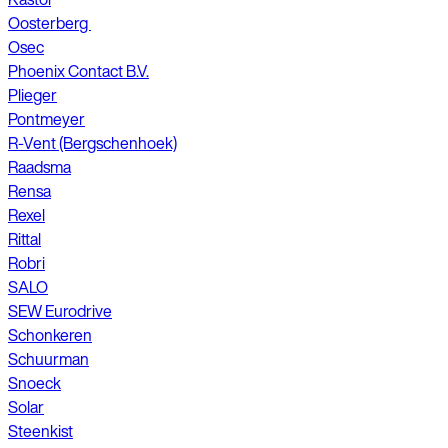
Oosterberg
Osec
Phoenix Contact B.V.
Plieger
Pontmeyer
R-Vent (Bergschenhoek)
Raadsma
Rensa
Rexel
Rittal
Robri
SALO
SEW Eurodrive
Schonkeren
Schuurman
Snoeck
Solar
Steenkist