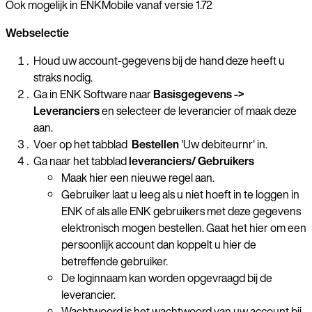
Ook mogelijk in ENKMobile vanaf versie 1.72
Webselectie
Houd uw account-gegevens bij de hand deze heeft u
straks nodig.
Ga in ENK Software naar
Basisgegevens ->
Leveranciers
en selecteer de leverancier
of maak deze
aan.
Voer op het tabblad
Bestellen
'Uw debiteurnr' in.
Ga naar het tabblad
leveranciers/ Gebruikers
Maak hier een nieuwe regel aan.
Gebruiker laat u leeg als u niet hoeft in te loggen in
ENK of als alle ENK gebruikers met deze gegevens
elektronisch mogen bestellen. Gaat het hier om een
persoonlijk account dan koppelt u hier de
betreffende gebruiker.
De loginnaam kan worden opgevraagd bij de
leverancier.
Wachtwoord is het wachtwoord van uw account bij