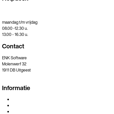
0251 318548
helpdesk@enk.nl
maandag t/m vrijdag
08.00 -12.30 u.
13.00 - 16.30 u.
Contact
ENK Software
Molenwerf 32
1911 DB Uitgeest
0251 318548
Informatie
www.enksoftware.nl
Leveringsvoorwaarden
Privacybeleid