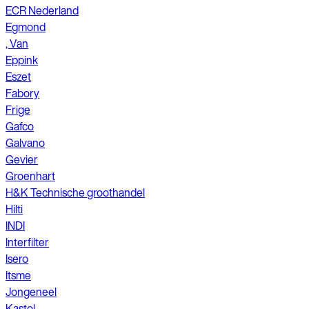
ECR Nederland
Egmond
, Van
Eppink
Eszet
Fabory
Frige
Gafco
Galvano
Gevier
Groenhart
H&K Technische groothandel
Hilti
INDI
Interfilter
Isero
Itsme
Jongeneel
Kastol