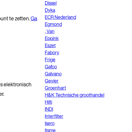
Dissel
Dyka
ECR Nederland
unt te zetten.
Ga
Egmond
, Van
Eppink
Eszet
Fabory
Frige
Gafco
Galvano
Gevier
ns elektronisch
Groenhart
r.
H&K Technische groothandel
Hilti
INDI
Interfilter
Isero
Itsme