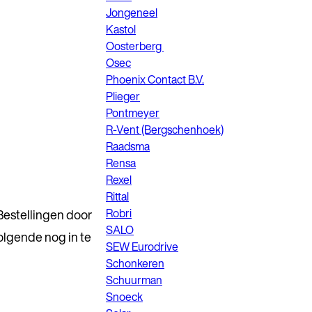
Jongeneel
Kastol
Oosterberg
Osec
Phoenix Contact B.V.
Plieger
Pontmeyer
R-Vent (Bergschenhoek)
Raadsma
Rensa
Rexel
Rittal
Robri
Bestellingen door
SALO
olgende nog in te
SEW Eurodrive
Schonkeren
Schuurman
Snoeck