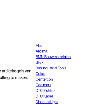
Abel
Alklima
BMN Bouwmaterialen
Bliek
Bus Industrial Tools
 artikelregels van
Celsis
elling te maken.
Centercon
Coolmark
DTC Elektro
DTC Kabel
DiscountLight