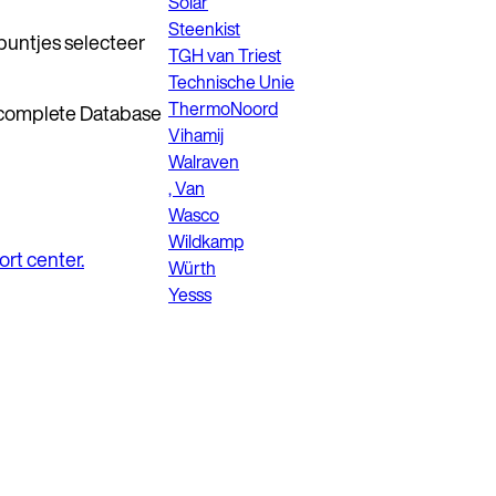
Solar
Steenkist
-puntjes selecteer
TGH van Triest
Technische Unie
ThermoNoord
r 'complete Database
Vihamij
Walraven
, Van
Wasco
Wildkamp
rt center.
Würth
Yesss