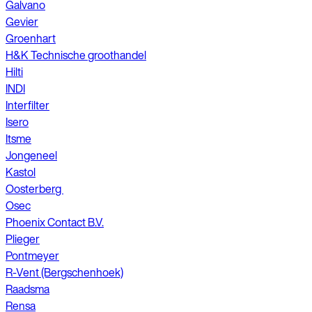
Galvano
Gevier
Groenhart
H&K Technische groothandel
Hilti
INDI
Interfilter
Isero
Itsme
Jongeneel
Kastol
Oosterberg
Osec
Phoenix Contact B.V.
Plieger
Pontmeyer
R-Vent (Bergschenhoek)
Raadsma
Rensa