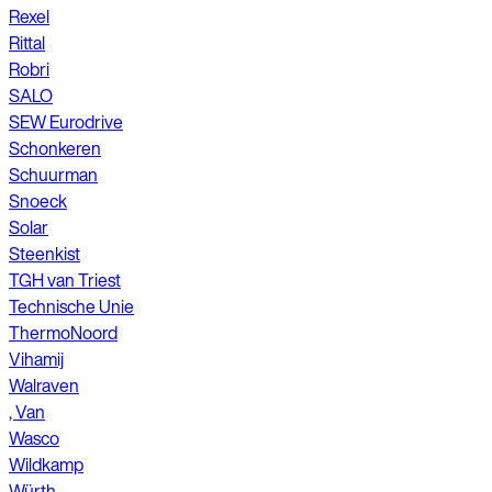
Rexel
Rittal
Robri
SALO
SEW Eurodrive
Schonkeren
Schuurman
Snoeck
Solar
Steenkist
TGH van Triest
Technische Unie
ThermoNoord
Vihamij
Walraven
, Van
Wasco
Wildkamp
Würth