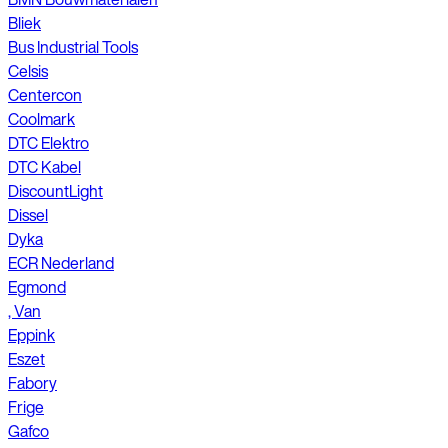
Bliek
Bus Industrial Tools
Celsis
Centercon
Coolmark
DTC Elektro
DTC Kabel
DiscountLight
Dissel
Dyka
ECR Nederland
Egmond
, Van
Eppink
Eszet
Fabory
Frige
Gafco