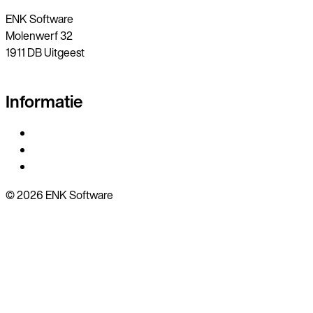
ENK Software
Molenwerf 32
1911 DB Uitgeest
0251 318548
Informatie
www.enksoftware.nl
Leveringsvoorwaarden
Privacybeleid
© 2026 ENK Software