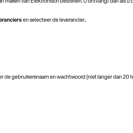
aan maken van Elektronisch bestellen. U ontvangt dan als u 
eranciers
en selecteer de leverancier
.
ier de gebruikersnaam en wachtwoord (niet langer dan 20 t