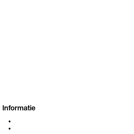
Informatie
www.enksoftware.nl
Leveringsvoorwaarden