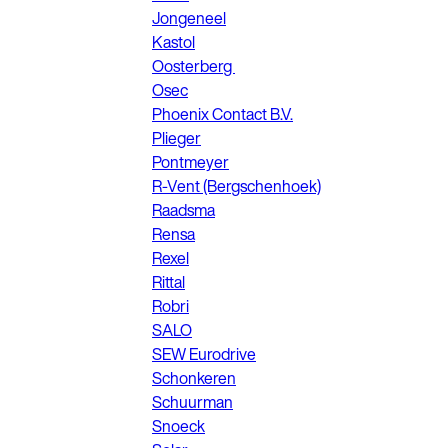
Jongeneel
Kastol
Oosterberg
Osec
Phoenix Contact B.V.
Plieger
Pontmeyer
R-Vent (Bergschenhoek)
Raadsma
Rensa
Rexel
Rittal
Robri
SALO
SEW Eurodrive
Schonkeren
Schuurman
Snoeck