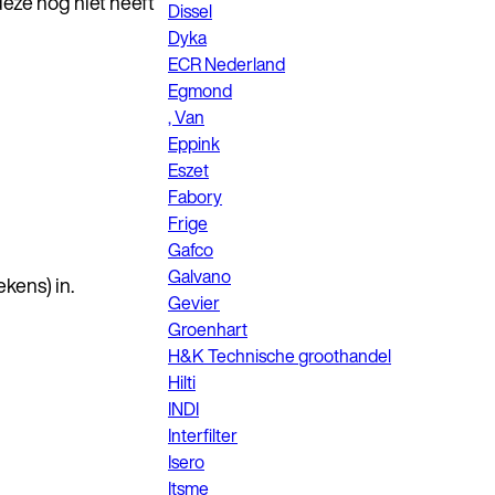
deze nog niet heeft
Dissel
Dyka
ECR Nederland
Egmond
, Van
Eppink
Eszet
Fabory
Frige
Gafco
Galvano
ekens) in.
Gevier
Groenhart
H&K Technische groothandel
Hilti
INDI
Interfilter
Isero
Itsme