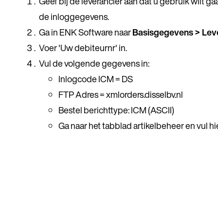
Geef bij de leverancier aan dat u gebruik wilt g
de inloggegevens.
Ga in ENK Software naar
Basisgegevens > Lev
Voer 'Uw debiteurnr' in.
Vul de volgende gegevens in:
Inlogcode ICM = DS
FTP Adres = xmlorders.disselbv.nl
Bestel berichttype: ICM (ASCII)
Ga naar het tabblad artikelbeheer en vul h