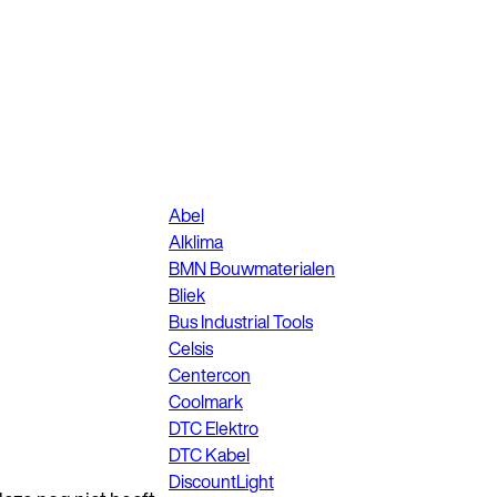
Abel
Alklima
BMN Bouwmaterialen
Bliek
Bus Industrial Tools
Celsis
Centercon
Coolmark
DTC Elektro
DTC Kabel
DiscountLight